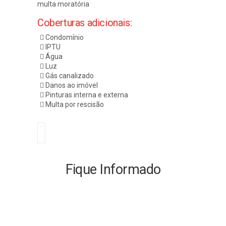
multa moratória
Coberturas adicionais:
Condomínio
IPTU
Água
Luz
Gás canalizado
Danos ao imóvel
Pinturas interna e externa
Multa por rescisão
Fique Informado
Manutenção de freios: qual a
importância e como fazer?