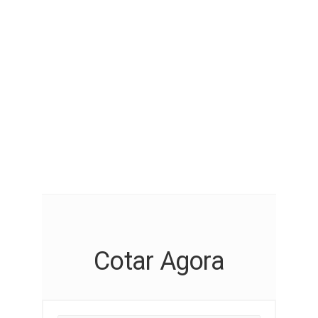
Seguro de carro novo x seguro de
carro usado: existe diferença?
14 dicas de segurança para
quem vai viajar e deixar a casa
vazia
Cotar Agora