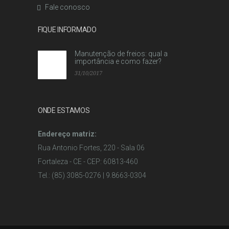
Fale conosco
FIQUE INFORMADO
Manutenção de freios: qual a
importância e como fazer?
31/10/2017
ONDE ESTAMOS
Endereço matriz:
Rua Antonio Fortes, 220 - Sala 06
Fortaleza - CE - CEP: 60813-460
Tel.: (85) 3085-0276 | 9.8663-0304